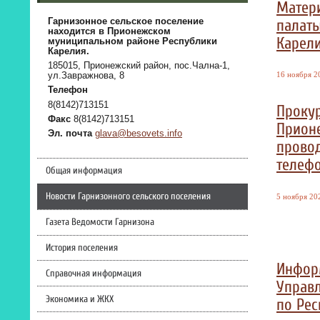
Матер
палаты
Гарнизонное сельское поселение
находится в Прионежском
Карели
муниципальном районе Республики
Карелия.
185015, Прионежский район, пос.Чална-1,
16 ноября 20
ул.Завражнова, 8
Телефон
8(8142)713151
Проку
Факс
8(8142)713151
Прион
Эл. почта
glava@besovets.info
провод
телефо
Общая информация
Новости Гарнизонного сельского поселения
5 ноября 202
Газета Ведомости Гарнизона
История поселения
Инфор
Справочная информация
Управл
Экономика и ЖКХ
по Рес