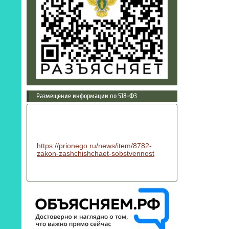
Размещение информации по 518-ФЗ
https://prionego.ru/news/item/8782-
zakon-zashchishchaet-sobstvennost