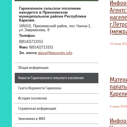
Инфор
Агентс
Гарнизонное сельское поселение
находится в Прионежском
насел
муниципальном районе Республики
Карелия.
г.Петр
185015, Прионежский район, пос.Чална-1,
(межр
ул.Завражнова, 8
Телефон
8(8142)713151
10 июня 202
Факс
8(8142)713151
Эл. почта
glava@besovets.info
Общая информация
Новости Гарнизонного сельского поселения
Матер
палаты
Газета Ведомости Гарнизона
Карел
История поселения
4 июня 2020 
Справочная информация
Экономика и ЖКХ
Инфор