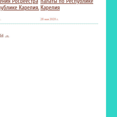
ения Росреестра
палаты по Республике
публике Карелия.
Карелия
.
28 мая 2020 г.
→
64