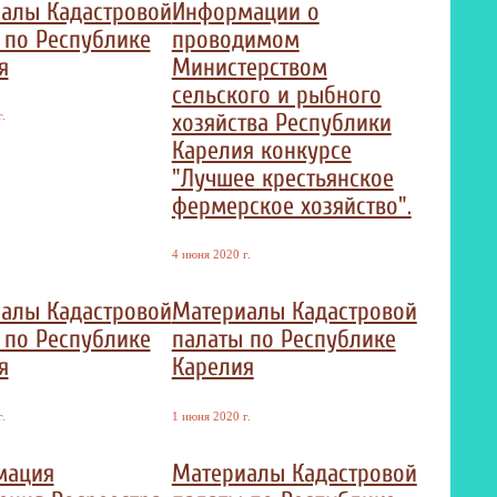
алы Кадастровой
Информации о
 по Республике
проводимом
я
Министерством
сельского и рыбного
хозяйства Республики
.
Карелия конкурсе
"Лучшее крестьянское
фермерское хозяйство".
4 июня 2020 г.
алы Кадастровой
Материалы Кадастровой
 по Республике
палаты по Республике
я
Карелия
.
1 июня 2020 г.
мация
Материалы Кадастровой