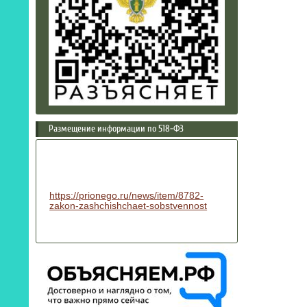
Размещение информации по 518-ФЗ
https://prionego.ru/news/item/8782-
zakon-zashchishchaet-sobstvennost