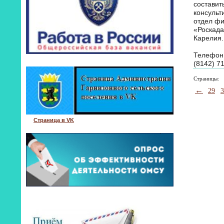
составит
консульт
отдел ф
«Роскада
Карелия.
Телефон 
(8142) 71
Страницы:
←
29
3
Страница в VK