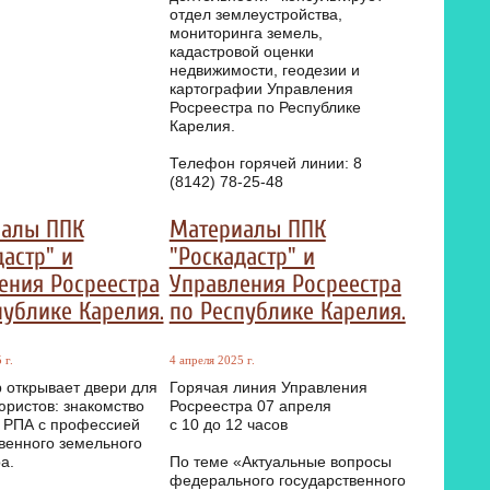
отдел землеустройства,
мониторинга земель,
кадастровой оценки
недвижимости, геодезии и
картографии Управления
Росреестра по Республике
Карелия.
Телефон горячей линии: 8
(8142) 78-25-48
алы ППК
Материалы ППК
астр" и
"Роскадастр" и
ения Росреестра
Управления Росреестра
публике Карелия.
по Республике Карелия.
 г.
4 апреля 2025 г.
 открывает двери для
Горячая линия Управления
ристов: знакомство
Росреестра 07 апреля
в РПА с профессией
с 10 до 12 часов
венного земельного
а.
По теме «Актуальные вопросы
федерального государственного