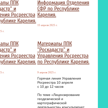
алы ППК
Информация Отделения
астр" и
СФР по Республике
ения Росреестра
Карелия.
публике Карелия.
15 апреля 2025 г.
5 г.
алы ППК
Материалы ППК
астр" и
"Роскадастр" и
ения Росреестра
Управления Росреестра
публике Карелия.
по Республике Карелия.
5 г.
9 апреля 2025 г.
Горячая линия Управления
Росреестра 10 апреля
с 10 до 12 часов
По теме «Лицензирование
геодезической и
картографической
деятельности» консультирует