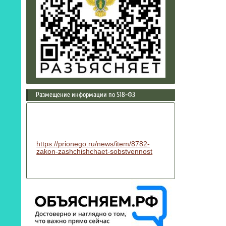
Размещение информации по 518-ФЗ
https://prionego.ru/news/item/8782-
zakon-zashchishchaet-sobstvennost