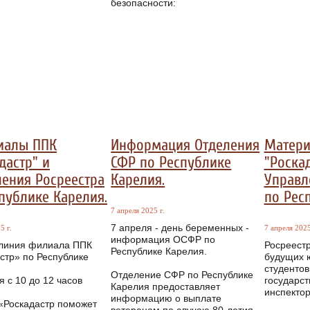
безопасности:
иалы ППК
Информация Отделения
Матери
дастр" и
СФР по Республике
"Роскад
ения Росреестра
Карелия.
Управл
публике Карелия.
по Рес
7 апреля 2025 г.
7 апреля - день беременных -
5 г.
7 апреля 2025
информация ОСФР по
 линия филиала ППК
Росреестр
Республике Карелия.
стр» по Республике
будущих ю
студенто
Отделение СФР по Республике
я с 10 до 12 часов
государст
Карелия предоставляет
инспектор
информацию о выплате
«Роскадастр поможет