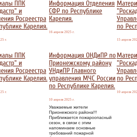
иалы ППК
Информация Отделения
Матери
дастр" и
СФР по Республике
"Роскад
ения Росреестра
Карелия.
Управл
публике Карелия.
по Рес
16 апреля 2025 г.
25 г.
15 апреля 202
иалы ППК
Информация ОНДиПР по
Матери
дастр" и
Прионежскому району
"Роскад
ения Росреестра
УНдиПР Главного
Управл
публике Карелия.
управления МЧС России
по Рес
по Республике Карелия.
25 г.
10 апреля 202
10 апреля 2025 г.
Уважаемые жители
Прионежского района!!!
Приближается пожароопасный
сезон, в связи с этим
напоминаем основные
требований пожарной