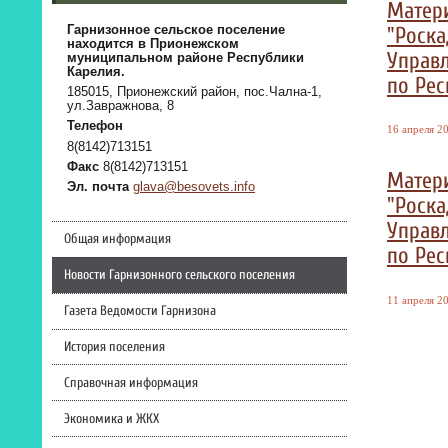
Матер
"Роска
Гарнизонное сельское поселение
находится в Прионежском
Управл
муниципальном районе Республики
Карелия.
по Рес
185015, Прионежский район, пос.Чална-1,
ул.Завражнова, 8
Телефон
16 апреля 20
8(8142)713151
Факс
8(8142)713151
Матер
Эл. почта
glava@besovets.info
"Роска
Управл
Общая информация
по Рес
Новости Гарнизонного сельского поселения
11 апреля 20
Газета Ведомости Гарнизона
История поселения
Справочная информация
Экономика и ЖКХ