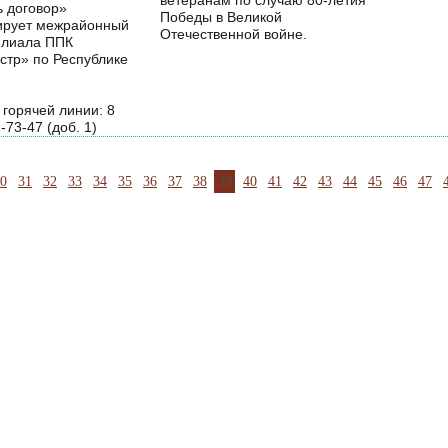
ветеранам по случаю 80-летия
ь договор»
Победы в Великой
ирует межрайонный
Отечественной войне.
илиала ППК
стр» по Республике
горячей линии: 8
-73-47 (доб. 1)
0
31
32
33
34
35
36
37
38
39
40
41
42
43
44
45
46
47