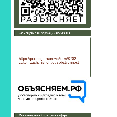
Размещение информации по 518-ФЗ
https://prionego.ru/news/item/8782-
zakon-zashchishchaet-sobstvennost
Муниципальный контроль в сфере