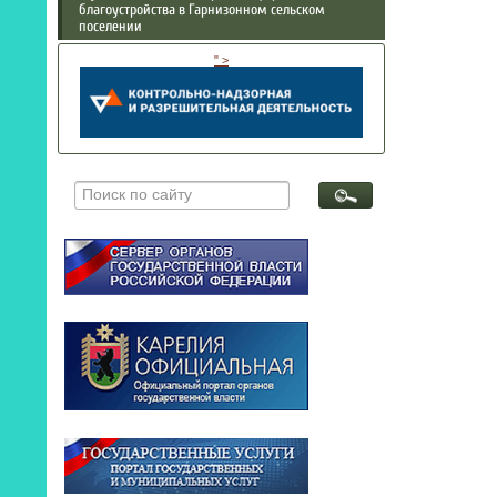
благоустройства в Гарнизонном сельском
поселении
" >