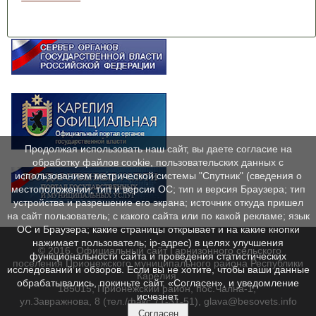
Продолжая использовать наш сайт, вы даете согласие на
обработку файлов cookie, пользовательских данных с
использованием метрической системы "Спутник" (сведения о
местоположении; тип и версия ОС; тип и версия Браузера; тип
устройства и разрешение его экрана; источник откуда пришел
на сайт пользователь; с какого сайта или по какой рекламе; язык
ОС и Браузера; какие страницы открывает и на какие кнопки
нажимает пользователь; ip-адрес) в целях улучшения
© 2016. Официальный сайт Гарнизонного сельского
функциональности сайта и проведения статистических
поселения Прионежского муниципального района Республики
исследований и обзоров. Если вы не хотите, чтобы ваши данные
Карелия.
обрабатывались, покиньте сайт. «Согласен», и уведомление
185015, Прионежский район, пос.Чална-1,
исчезнет.
ул.Завражнова, 8 (тел./факс 71-31-51), glava@besovets.info
Согласен