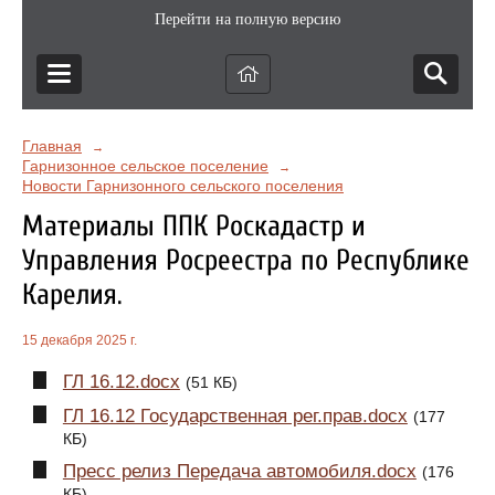
Перейти на полную версию
Главная
→
Гарнизонное сельское поселение
→
Новости Гарнизонного сельского поселения
Материалы ППК Роскадастр и
Управления Росреестра по Республике
Карелия.
15 декабря 2025 г.
ГЛ 16.12.docx
(51 КБ)
ГЛ 16.12 Государственная рег.прав.docx
(177
КБ)
Пресс релиз Передача автомобиля.docx
(176
КБ)