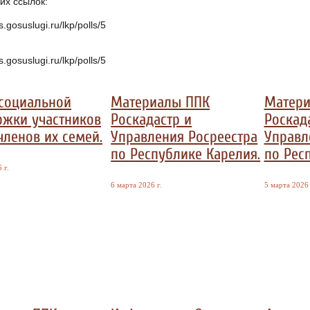
их ссылок:
s.gosuslugi.ru/lkp/polls/5
s.gosuslugi.ru/lkp/polls/5
социальной
Материалы ППК
Матери
ржки участников
Роскадастр и
Роскад
членов их семей.
Управления Росреестра
Управл
по Республике Карелия.
по Рес
 г.
6 марта 2026 г.
5 марта 2026 