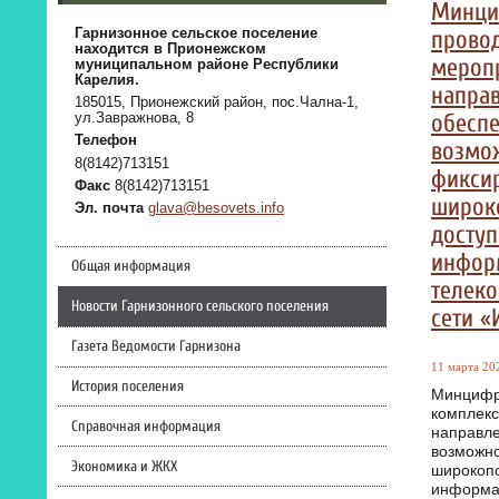
Минци
прово
Гарнизонное сельское поселение
находится в Прионежском
мероп
муниципальном районе Республики
Карелия.
напра
185015, Прионежский район, пос.Чална-1,
обесп
ул.Завражнова, 8
Телефон
возмо
8(8142)713151
фикси
Факс
8(8142)713151
широк
Эл. почта
glava@besovets.info
доступ
инфор
Общая информация
телек
Новости Гарнизонного сельского поселения
сети «
Газета Ведомости Гарнизона
11 марта 202
История поселения
Минцифр
комплекс
Справочная информация
направл
возможно
Экономика и ЖКХ
широкопо
информа