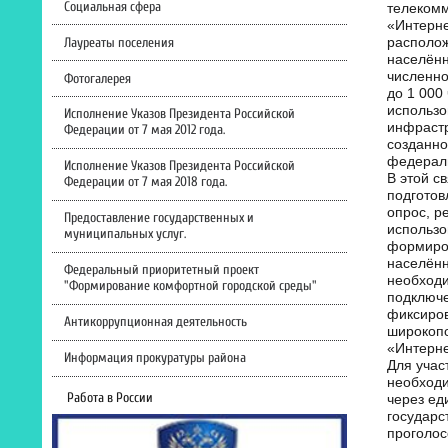
Социальная сфера
телекомм
«Интерне
Лауреаты поселения
располо
населённ
численно
Фотогалерея
до 1 000 
использ
Исполнение Указов Президента Российской
инфрастр
Федерации от 7 мая 2012 года.
созданно
федерал
Исполнение Указов Президента Российской
В этой с
Федерации от 7 мая 2018 года.
подготов
опрос, р
Предоставление государственных и
использо
муниципальных услуг.
формиро
населённ
Федеральный приоритетный проект
необходи
"Формирование комфортной городской среды"
подключе
фиксиро
Антикоррупционная деятельность
широкопо
«Интерне
Информация прокуратуры района
Для учас
необходи
Работа в России
через ед
государс
проголос