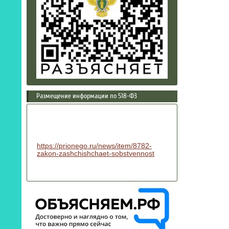
Размещение информации по 518-ФЗ
https://prionego.ru/news/item/8782-
zakon-zashchishchaet-sobstvennost