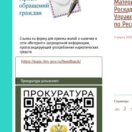
Матер
Роскад
Управл
по Рес
3 марта 2026
Ссылка на форму для приема жалоб о наличии в
сети «Интернет» запрещенной информации,
пропагандирующей употребление наркотических
средств.
https://eais.rkn.gov.ru/feedback/
Прокуратура разъясняет.
Страницы:
←
3