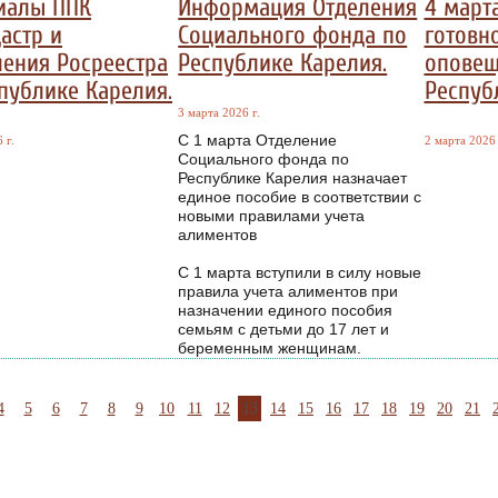
иалы ППК
Информация Отделения
4 март
астр и
Социального фонда по
готовн
ения Росреестра
Республике Карелия.
оповещ
публике Карелия.
Респуб
3 марта 2026 г.
С 1 марта Отделение
 г.
2 марта 2026 
Социального фонда по
Республике Карелия назначает
единое пособие в соответствии с
новыми правилами учета
алиментов
С 1 марта вступили в силу новые
правила учета алиментов при
назначении единого пособия
семьям с детьми до 17 лет и
беременным женщинам.
4
5
6
7
8
9
10
11
12
13
14
15
16
17
18
19
20
21