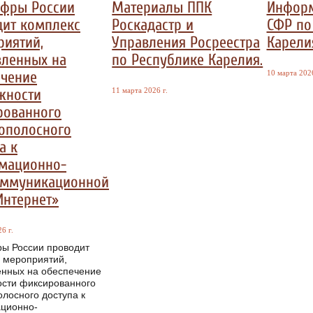
фры России
Материалы ППК
Информ
дит комплекс
Роскадастр и
СФР по
риятий,
Управления Росреестра
Карели
вленных на
по Республике Карелия.
ечение
10 марта 2026
жности
11 марта 2026 г.
рованного
ополосного
а к
мационно-
оммуникационной
Интернет»
6 г.
ы России проводит
 мероприятий,
енных на обеспечение
сти фиксированного
лосного доступа к
ционно-