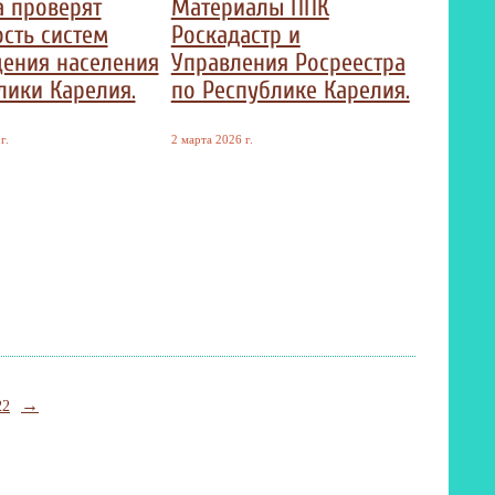
а проверят
Материалы ППК
ость систем
Роскадастр и
ения населения
Управления Росреестра
лики Карелия.
по Республике Карелия.
г.
2 марта 2026 г.
→
22