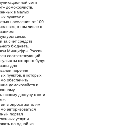
уникационной сети
т» домохозяйств,
женных в малых
ых пунктах с
стью населения от 100
человек, в том числе с
ованием
уктуры связи,
й за счет средств
ьного бюджета.
вязи Минцифры России
лен соответствующий
езультаты которого будут
ваны для
вания перечня
ых пунктов, в которых
мо обеспечить
ние домохозяйств к
ванному
лосному доступу к сети
т».
тия в опросе жителям
мо авторизоваться
иный портал
твенных услуг и
овать по одной из