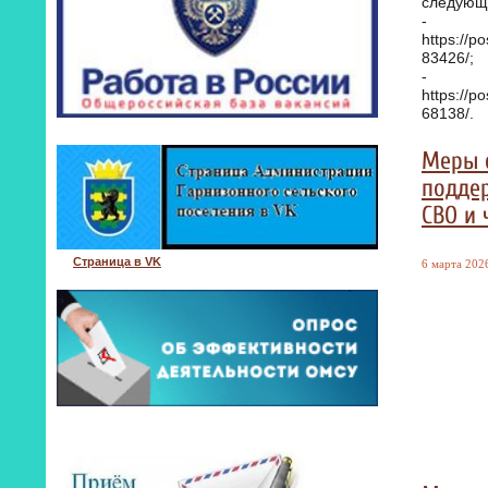
следующ
-
https://po
83426/;
-
https://po
68138/.
Меры 
подде
СВО и 
Страница в VK
6 марта 2026